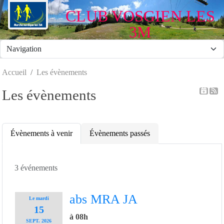
Panneau de gestion des cookies
CLUB VOSGIEN LES
3M
Accueil
Les évènements
Les évènements
Évènements à venir
Évènements passés
3 événements
abs MRA JA
Le
mardi
15
à 08h
SEPT.
2026