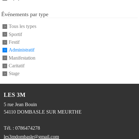
Événements par type
Tous les types
Sportif
Festif
Administratif
Manifestation
Caritatif
Stage
LES 3M
5 rue Jean Bouin
54110
DOMBASLE SUR MEURTHE
Tél. :
0786474278
les3mdombasle@gmail.com